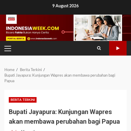
Skip
9 August 2026
to
content
PRIMARY
MENU
Home
Berita Terkini
Bupati Jayapura: Kunjungan Wapres akan membawa perubahan bagi
Papua
BERITA TERKINI
Bupati Jayapura: Kunjungan Wapres
akan membawa perubahan bagi Papua