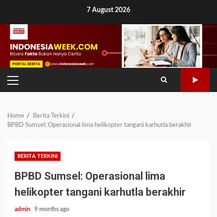
Skip
7 August 2026
to
content
PRIMARY
MENU
Home
Berita Terkini
BPBD Sumsel: Operasional lima helikopter tangani karhutla berakhir
BERITA TERKINI
BPBD Sumsel: Operasional lima
helikopter tangani karhutla berakhir
admin
9 months ago