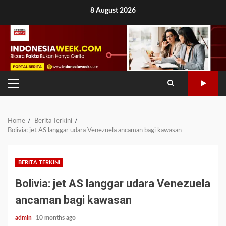
Skip
8 August 2026
to
content
PRIMARY
MENU
Home
Berita Terkini
Bolivia: jet AS langgar udara Venezuela ancaman bagi kawasan
BERITA TERKINI
Bolivia: jet AS langgar udara Venezuela
ancaman bagi kawasan
admin
10 months ago