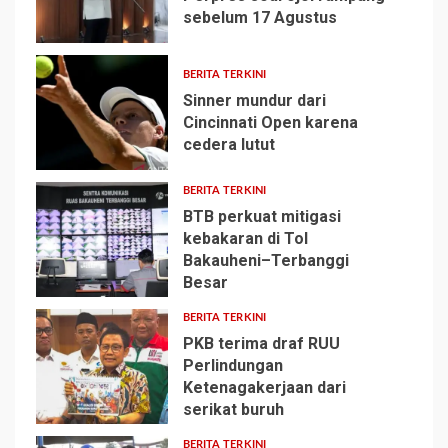
sebelum 17 Agustus
1
BERITA TERKINI
Sinner mundur dari
Cincinnati Open karena
cedera lutut
2
BERITA TERKINI
BTB perkuat mitigasi
kebakaran di Tol
Bakauheni–Terbanggi
3
Besar
BERITA TERKINI
PKB terima draf RUU
Perlindungan
Ketenagakerjaan dari
4
serikat buruh
BERITA TERKINI