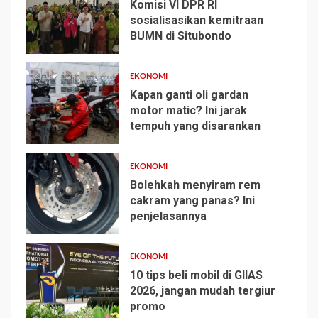
Komisi VI DPR RI
sosialisasikan kemitraan
BUMN di Situbondo
1
EKONOMI
Kapan ganti oli gardan
motor matic? Ini jarak
tempuh yang disarankan
2
EKONOMI
Bolehkah menyiram rem
cakram yang panas? Ini
penjelasannya
3
EKONOMI
10 tips beli mobil di GIIAS
2026, jangan mudah tergiur
promo
4