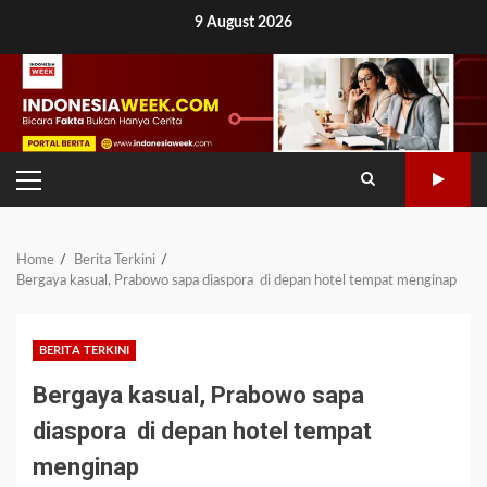
Skip
9 August 2026
to
content
PRIMARY
MENU
Home
Berita Terkini
Bergaya kasual, Prabowo sapa diaspora di depan hotel tempat menginap
BERITA TERKINI
Bergaya kasual, Prabowo sapa
diaspora di depan hotel tempat
menginap