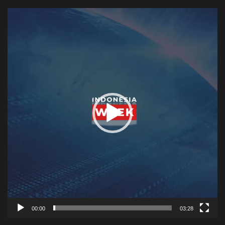
Video
Player
00:00
03:28