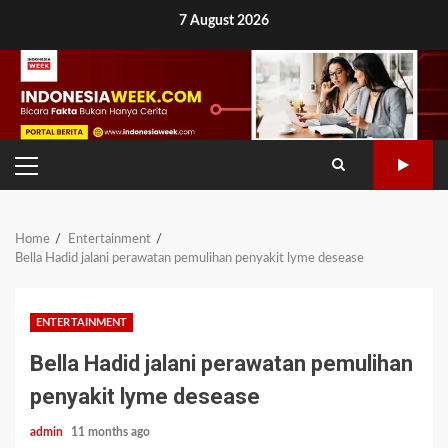
Skip
7 August 2026
to
content
PRIMARY
MENU
Home
Entertainment
Bella Hadid jalani perawatan pemulihan penyakit lyme desease
ENTERTAINMENT
Bella Hadid jalani perawatan pemulihan
penyakit lyme desease
admin
11 months ago