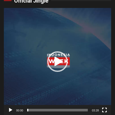
Official Jingle
Video
Player
00:00
03:28