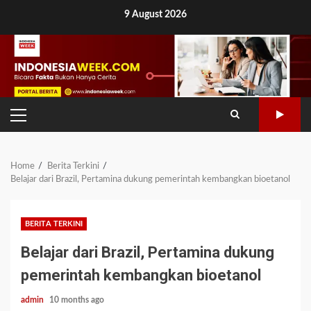
Skip
9 August 2026
to
content
PRIMARY
MENU
Home
Berita Terkini
Belajar dari Brazil, Pertamina dukung pemerintah kembangkan bioetanol
BERITA TERKINI
Belajar dari Brazil, Pertamina dukung
pemerintah kembangkan bioetanol
admin
10 months ago