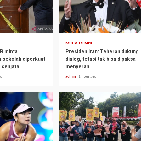
BERITA TERKINI
R minta
Presiden Iran: Teheran dukung
 sekolah diperkuat
dialog, tetapi tak bisa dipaksa
 senjata
menyerah
go
admin
1 hour ago