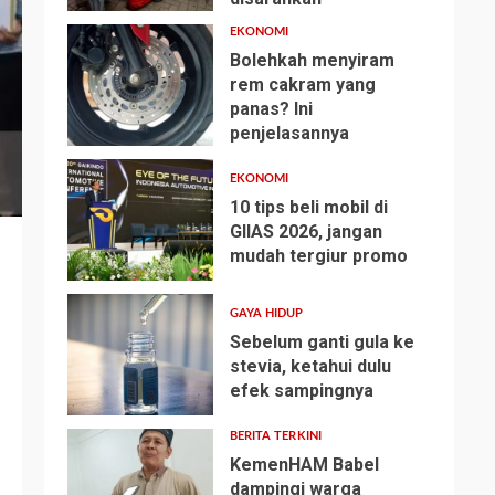
EKONOMI
Bolehkah menyiram
rem cakram yang
panas? Ini
2
penjelasannya
EKONOMI
10 tips beli mobil di
GIIAS 2026, jangan
mudah tergiur promo
3
GAYA HIDUP
Sebelum ganti gula ke
stevia, ketahui dulu
efek sampingnya
4
BERITA TERKINI
KemenHAM Babel
dampingi warga