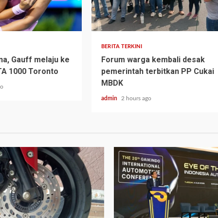
BERITA TERKINI
na, Gauff melaju ke
Forum warga kembali desak
TA 1000 Toronto
pemerintah terbitkan PP Cukai
MBDK
go
admin
2 hours ago