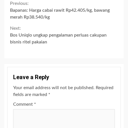
Continue
Previous:
Bapanas: Harga cabai rawit Rp42.405/kg, bawang
Reading
merah Rp38.540/kg
Next:
Bos Uniqlo ungkap pengalaman perluas cakupan
bisnis ritel pakaian
Leave a Reply
Your email address will not be published.
Required
fields are marked
*
Comment
*