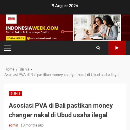
Skip
9 August 2026
to
content
PRIMARY
MENU
Home
Bisnis
Asosiasi PVA di Bali pastikan money changer nakal di Ubud usaha ilegal
BISNIS
Asosiasi PVA di Bali pastikan money
changer nakal di Ubud usaha ilegal
admin
10 months ago