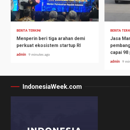
BERITA TERKINI
BERITA TERK
Menperin beri tiga arahan demi
Jasa Mar
perkuat ekosistem startup RI
pembangu
capai 98
admin
9 minutes ago
admin
9 mi
IndonesiaWeek.com