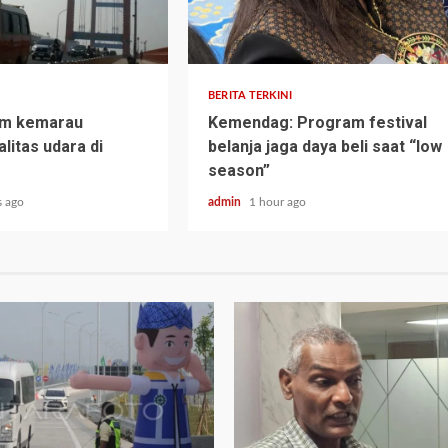
BERITA TERKINI
im kemarau
Kemendag: Program festival
litas udara di
belanja jaga daya beli saat “low
season”
s ago
admin
1 hour ago