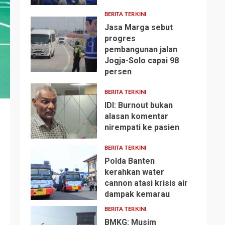
BERITA TERKINI
Jasa Marga sebut
progres
pembangunan jalan
Jogja-Solo capai 98
2
persen
BERITA TERKINI
IDI: Burnout bukan
alasan komentar
nirempati ke pasien
3
BERITA TERKINI
Polda Banten
kerahkan water
cannon atasi krisis air
4
dampak kemarau
BERITA TERKINI
BMKG: Musim