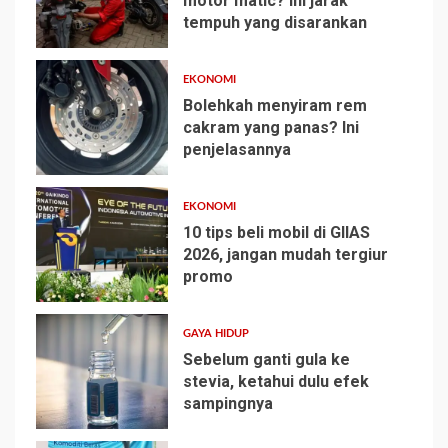
motor matic? Ini jarak
tempuh yang disarankan
1
EKONOMI
Bolehkah menyiram rem
cakram yang panas? Ini
penjelasannya
2
EKONOMI
10 tips beli mobil di GIIAS
2026, jangan mudah tergiur
promo
3
GAYA HIDUP
Sebelum ganti gula ke
stevia, ketahui dulu efek
sampingnya
4