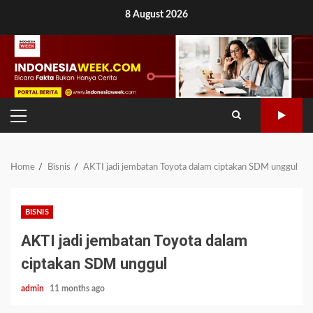
Skip
8 August 2026
to
content
PRIMARY
MENU
Home
Bisnis
AKTI jadi jembatan Toyota dalam ciptakan SDM unggul
BISNIS
AKTI jadi jembatan Toyota dalam
ciptakan SDM unggul
admin
11 months ago